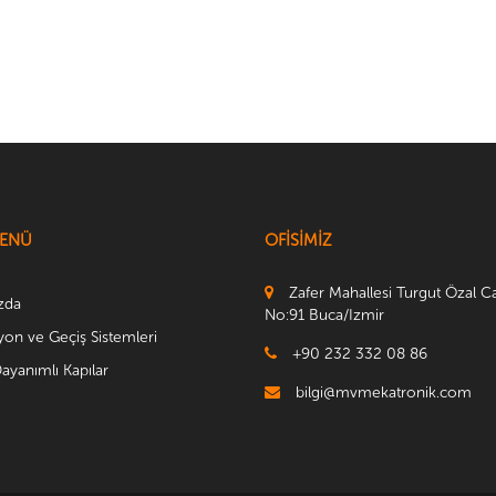
MENÜ
OFİSİMİZ
Zafer Mahallesi Turgut Özal C
zda
No:91 Buca/Izmir
on ve Geçiş Sistemleri
+90 232 332 08 86
ayanımlı Kapılar
bilgi@mvmekatronik.com