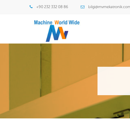
+90 232 332 08 86
bilgi@mvmekatronik.co