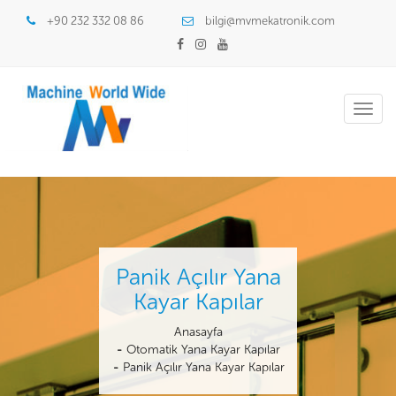
+90 232 332 08 86
bilgi@mvmekatronik.com
Toggl
navig
Panik Açılır Yana
Kayar Kapılar
Anasayfa
Otomatik Yana Kayar Kapılar
Panik Açılır Yana Kayar Kapılar