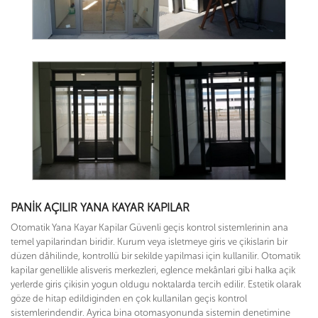
PANIK AÇILIR YANA KAYAR KAPILAR
Otomatik Yana Kayar Kapilar Güvenli geçis kontrol sistemlerinin ana
temel yapilarindan biridir. Kurum veya isletmeye giris ve çikislarin bir
düzen dâhilinde, kontrollü bir sekilde yapilmasi için kullanilir. Otomatik
kapilar genellikle alisveris merkezleri, eglence mekânlari gibi halka açik
yerlerde giris çikisin yogun oldugu noktalarda tercih edilir. Estetik olarak
göze de hitap edildiginden en çok kullanilan geçis kontrol
sistemlerindendir. Ayrica bina otomasyonunda sistemin denetimine