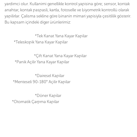
yardimci olur. Kullanimi genellikle kontrol yapisina göre; sensor, kontak
anahtar, kontak paspasli, kartla, fotoselle ve biyometrik kontrollü olarak
yapilirlar. Çalisma sekline göre binanin mimari yapisiyla çesitlilik gösterir.
Bu kapsam içindeki diger ürünlerimiz:
*Tek Kanat Yana Kayar Kapilar
*Teleskopik Yana Kayar Kapilar
*Çift Kanat Yana Kayar Kapilar
*Panik Açilir Yana Kayar Kapilar
*Dairesel Kapilar
*Menteseli 90-180° Açilir Kapilar
*Döner Kapilar
*Otomatik Çarpma Kapilar