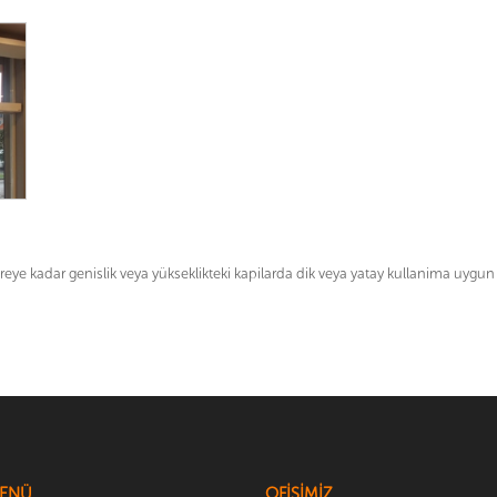
treye kadar genislik veya yükseklikteki kapilarda dik veya yatay kullanima uygu
MENÜ
OFİSİMİZ