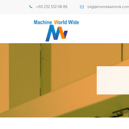
+90 232 332 08 86
bilgi@mvmekatronik.co