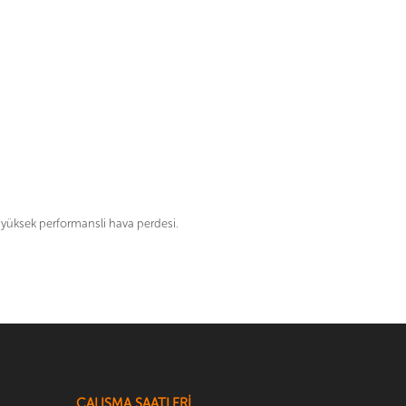
n yüksek performansli hava perdesi.
ÇALIŞMA SAATLERİ